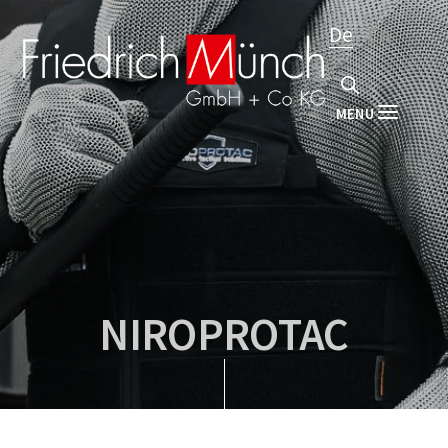
De
En
MENU
NIROPROTAC