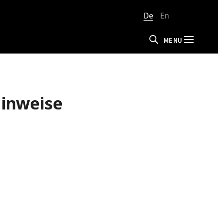
De
En
MENU
Hinweise